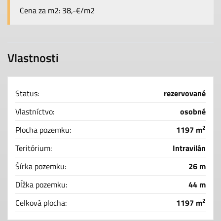
Cena za m2: 38,-€/m2
Vlastnosti
Status:
rezervované
Vlastníctvo:
osobné
2
Plocha pozemku:
1197 m
Teritórium:
Intravilán
Šírka pozemku:
26 m
Dĺžka pozemku:
44 m
2
Celková plocha:
1197 m