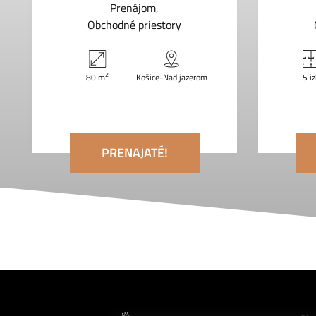
Prenájom
Obchodné priestory
2
80 m
Košice-Nad jazerom
5 i
PRENAJATÉ!