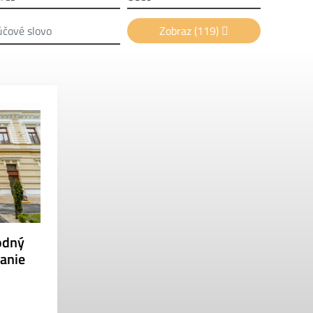
Zobraz
(119)
odný
kanie