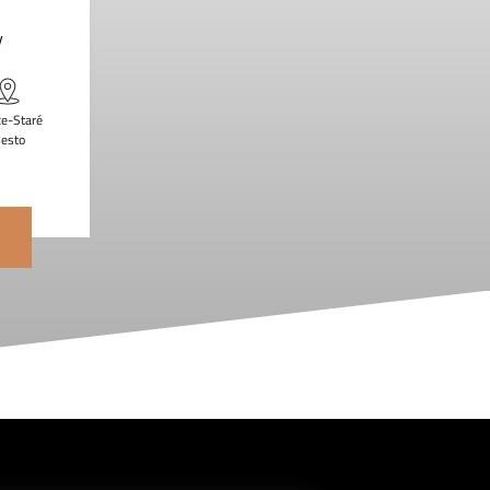
y
ce-Staré
esto