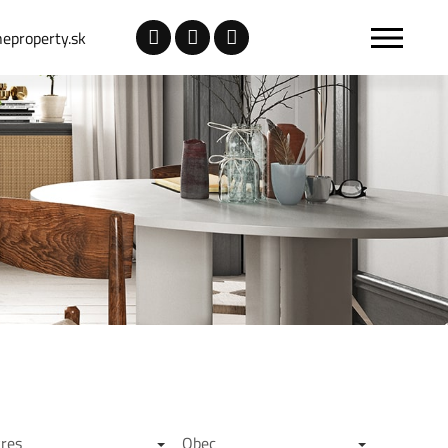
eproperty.sk
res
Obec