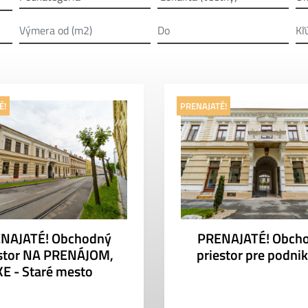
É!
PRENAJATÉ!
NAJATÉ! Obchodný
PRENAJATÉ! Obch
estor NA PRENÁJOM,
priestor pre podni
KE - Staré mesto