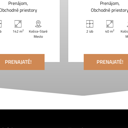
Prenájom
Prenájom
Obchodné priestory
Obchodné priestor
2
2
zb
142 m
Košice-Staré
2 izb
40 m
Koši
Mesto
M
PRENAJATÉ!
PRENAJATÉ!