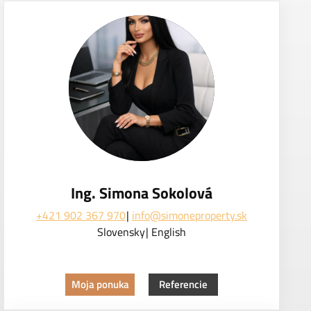
Ing. Simona Sokolová
+421 902 367 970
info@simoneproperty.sk
Slovensky
English
Moja ponuka
Referencie