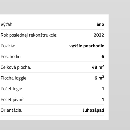
Výťah:
áno
Rok poslednej rekonštrukcie:
2022
Pozícia:
vyššie poschodie
Poschodie:
6
2
Celková plocha:
48 m
2
Plocha loggie:
6 m
Počet logií:
1
Počet pivníc:
1
Orientácia:
Juhozápad