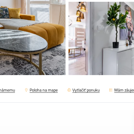
známemu
Poloha na mape
Vytlačiť ponuku
Mám záuj