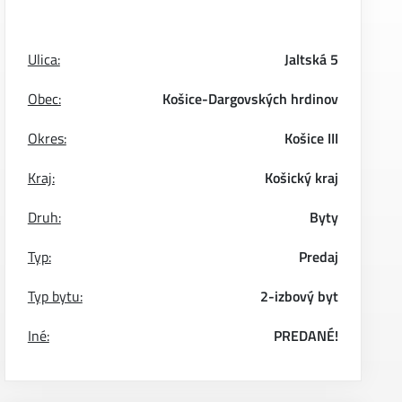
Ulica:
Jaltská 5
Obec:
Košice-Dargovských hrdinov
Okres:
Košice III
Kraj:
Košický kraj
Druh:
Byty
Typ:
Predaj
Typ bytu:
2-izbový byt
Iné:
PREDANÉ!