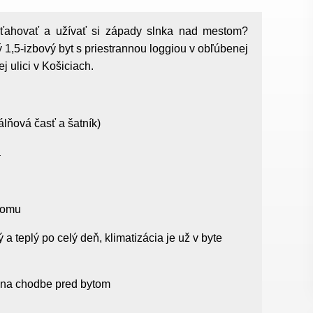
ťahovať a užívať si západy slnka nad mestom?
,5-izbový byt s priestrannou loggiou v obľúbenej
j ulici v Košiciach.
álňová časť a šatník)
a
domu
 a teplý po celý deň, klimatizácia je už v byte
o na chodbe pred bytom