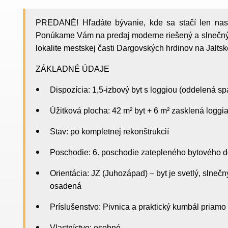
PREDANÉ! Hľadáte bývanie, kde sa stačí len nas
Ponúkame Vám na predaj moderne riešený a slnečný 1
lokalite mestskej časti Dargovských hrdinov na Jaltske
ZÁKLADNÉ ÚDAJE
Dispozícia: 1,5-izbový byt s loggiou (oddelená sp
Úžitková plocha: 42 m² byt + 6 m² zasklená loggi
Stav: po kompletnej rekonštrukcií
Poschodie: 6. poschodie zatepleného bytového 
Orientácia: JZ (Juhozápad) – byt je svetlý, slnečný
osadená
Príslušenstvo: Pivnica a praktický kumbál priam
Vlastníctvo: osobné