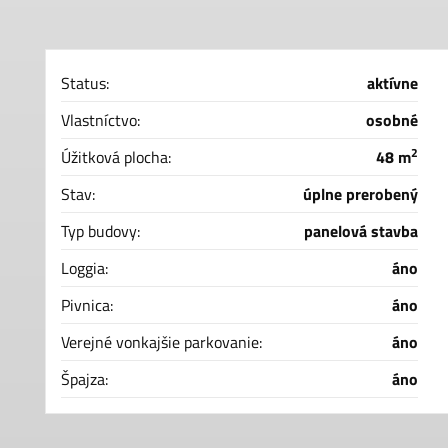
Status:
aktívne
Vlastníctvo:
osobné
2
Úžitková plocha:
48 m
Stav:
úplne prerobený
Typ budovy:
panelová stavba
Loggia:
áno
Pivnica:
áno
Verejné vonkajšie parkovanie:
áno
Špajza:
áno