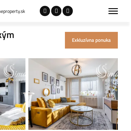
eproperty.sk
ckým
Exkluzívna ponuka