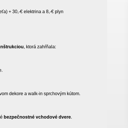
a) + 30,-€ elektrina a 8,-€ plyn
nštrukciou
, ktorá zahŕňala:
e.
vom dekore a walk-in sprchovým kútom.
né
bezpečnostné vchodové dvere
.