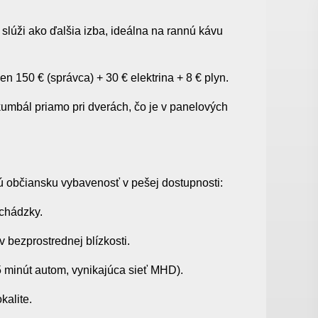
slúži ako ďalšia izba, ideálna na rannú kávu
n 150 € (správca) + 30 € elektrina + 8 € plyn.
kumbál priamo pri dverách, čo je v panelových
 občiansku vybavenosť v pešej dostupnosti:
echádzky.
v bezprostrednej blízkosti.
 minút autom, vynikajúca sieť MHD).
kalite.