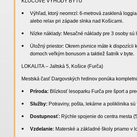
KĽÚČOVÉ VÝHODY BYTU
Výhľad, ktorý neomrzí: 6-metrová zasklená loggia 
alebo relax pri západe slnka nad Košicami.
Nízke náklady: Mesačné náklady pre 3 osoby sú le
Úložný priestor: Okrem pivnice máte k dispozícii 
domoch veľkým bonusom a taktiež šatník v byte.
LOKALITA – Jaltská 5, Košice (Furča)
Mestská časť Dargovských hrdinov ponúka kompletnú
Príroda:
Blízkosť lesoparku Furča pre šport a pr
Služby:
Potraviny, pošta, lekárne a poliklinika sú 
Dostupnosť:
Rýchle spojenie do centra mesta (5
Vzdelanie:
Materské a základné školy priamo v lo