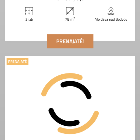
2
3 izb
78 m
Moldava nad Bodvou
PRENAJATÉ!
PRENAJATÉ