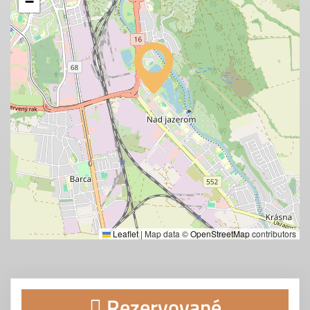
−
Leaflet
|
Map data ©
OpenStreetMap
contributors
Rezervované