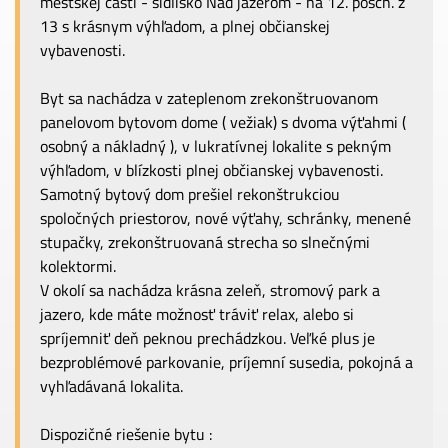
mestskej časti - sídlisko Nad jazerom - na 12. posch. z
13 s krásnym výhľadom, a plnej občianskej
vybavenosti.
Byt sa nachádza v zateplenom zrekonštruovanom
panelovom bytovom dome ( vežiak) s dvoma výťahmi (
osobný a nákladný ), v lukratívnej lokalite s pekným
výhľadom, v blízkosti plnej občianskej vybavenosti.
Samotný bytový dom prešiel rekonštrukciou
spoločných priestorov, nové výťahy, schránky, menené
stupačky, zrekonštruovaná strecha so slnečnými
kolektormi.
V okolí sa nachádza krásna zeleň, stromový park a
jazero, kde máte možnosť tráviť relax, alebo si
spríjemniť deň peknou prechádzkou. Veľké plus je
bezproblémové parkovanie, príjemní susedia, pokojná a
vyhľadávaná lokalita.
Dispozičné riešenie bytu :