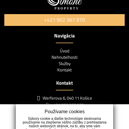
+421 902 367 970
Navigácia
Úvod
Nehnuteľnosti
Služby
Kontakt
Kontakt
Werferova 6, 040 11 Košice
+421 902 367 970
Používame cookies
Súbory cookie a ďalšie technológie sledovania
používame na zlepšenie vášho zážitku z prehliadania
našich webových stránok, na to, aby sme vám