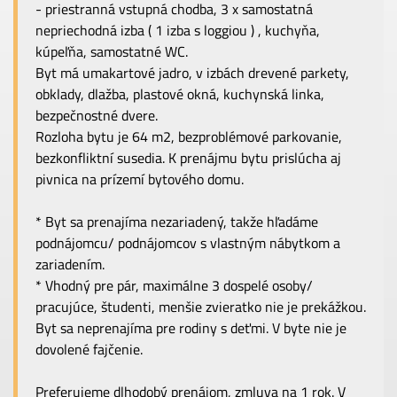
- priestranná vstupná chodba, 3 x samostatná
nepriechodná izba ( 1 izba s loggiou ) , kuchyňa,
kúpeľňa, samostatné WC.
Byt má umakartové jadro, v izbách drevené parkety,
obklady, dlažba, plastové okná, kuchynská linka,
bezpečnostné dvere.
Rozloha bytu je 64 m2, bezproblémové parkovanie,
bezkonfliktní susedia. K prenájmu bytu prislúcha aj
pivnica na prízemí bytového domu.
* Byt sa prenajíma nezariadený, takže hľadáme
podnájomcu/ podnájomcov s vlastným nábytkom a
zariadením.
* Vhodný pre pár, maximálne 3 dospelé osoby/
pracujúce, študenti, menšie zvieratko nie je prekážkou.
Byt sa neprenajíma pre rodiny s deťmi. V byte nie je
dovolené fajčenie.
Preferujeme dlhodobý prenájom, zmluva na 1 rok. V