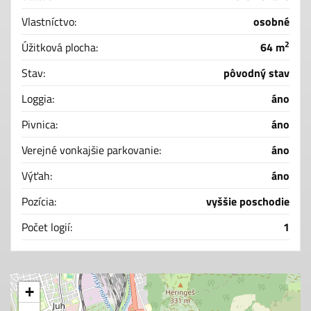
Vlastníctvo:
osobné
2
Úžitková plocha:
64 m
Stav:
pôvodný stav
Loggia:
áno
Pivnica:
áno
Verejné vonkajšie parkovanie:
áno
Výťah:
áno
Pozícia:
vyššie poschodie
Počet logií:
1
+