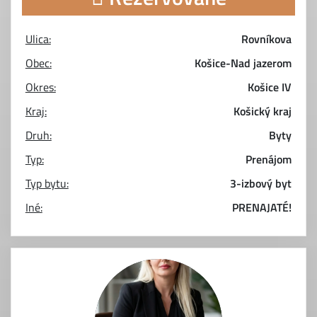
Ulica:
Rovníkova
Obec:
Košice-Nad jazerom
Okres:
Košice IV
Kraj:
Košický kraj
Druh:
Byty
Typ:
Prenájom
Typ bytu:
3-izbový byt
Iné:
PRENAJATÉ!