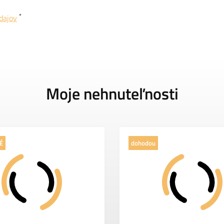
*
dajov
Moje nehnuteľnosti
É
dohodou