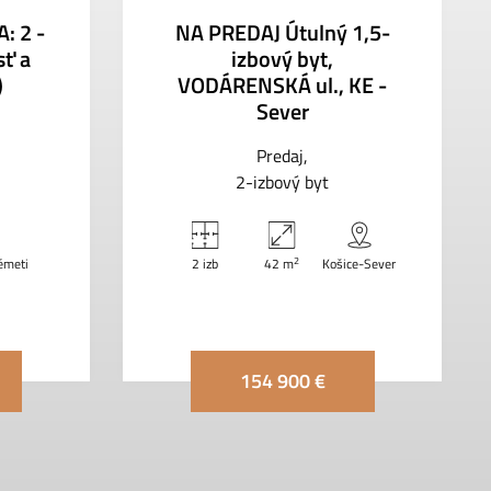
: 2 -
NA PREDAJ Útulný 1,5-
sť a
izbový byt,
)
VODÁRENSKÁ ul., KE -
Sever
Predaj
2-izbový byt
2
émeti
2 izb
42 m
Košice-Sever
154 900 €