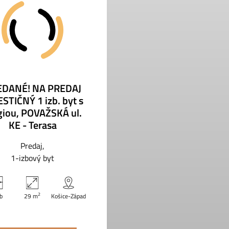
EDANÉ! NA PREDAJ
STIČNÝ 1 izb. byt s
giou, POVAŽSKÁ ul.
KE - Terasa
Predaj
1-izbový byt
2
zb
29 m
Košice-Západ