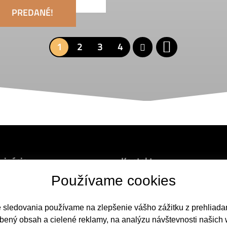
PREDANÉ!
1
2
3
4
vigácia
Kontakt
Používame cookies
od
Werferova 6, 040 11 Košice
nuteľnosti
+421 902 367 970
e sledovania používame na zlepšenie vášho zážitku z prehliadan
žby
bený obsah a cielené reklamy, na analýzu návštevnosti našich
takt