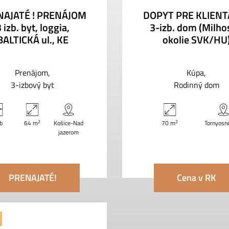
NAJATÉ ! PRENÁJOM
DOPYT PRE KLIENTA
 izb. byt, loggia,
3-izb. dom (Milho
BALTICKÁ ul., KE
okolie SVK/HU
Prenájom
Kúpa
3-izbový byt
Rodinný dom
2
2
zb
64 m
Košice-Nad
70 m
Tornyosn
jazerom
PRENAJATÉ!
Cena v RK