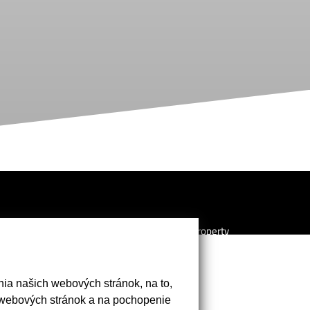
Realitná kancelária Simone Property
s.r.o. poskytuje klientom profesionálny
a komplexný servis v rámci
zabezpečenia predaja, prenájmu a kúpy
ia našich webových stránok, na to,
nehnuteľnosti. Súčasťou nášho portfólia
 webových stránok a na pochopenie
je aj predaj Developerských projektov.