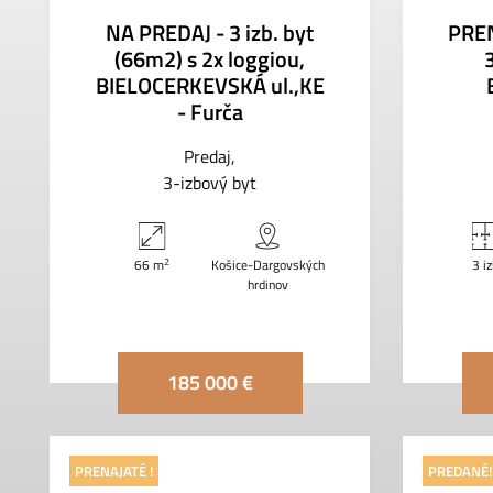
NA PREDAJ - 3 izb. byt
PRE
(66m2) s 2x loggiou,
3
BIELOCERKEVSKÁ ul.,KE
- Furča
Predaj
3-izbový byt
2
66 m
Košice-Dargovských
3 i
hrdinov
185 000 €
PRENAJATÉ !
PREDANÉ!