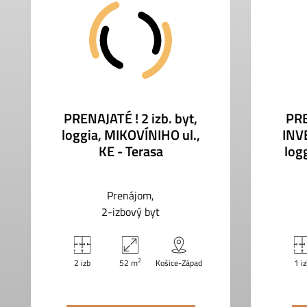
PRENAJATÉ ! 2 izb. byt,
PR
loggia, MIKOVÍNIHO ul.,
INVE
KE - Terasa
log
Prenájom
2-izbový byt
2
2 izb
52 m
Košice-Západ
1 i