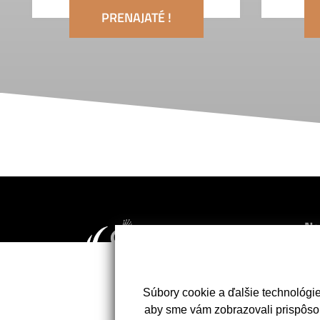
PRENAJATÉ !
Na
Úv
Neh
Súbory cookie a ďalšie technológi
Slu
aby sme vám zobrazovali prispôso
Kon